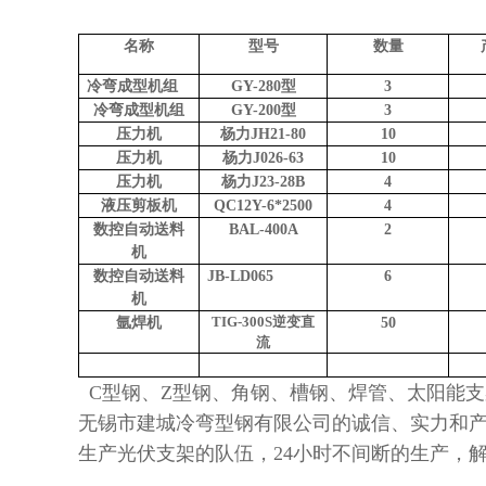
名称
型号
数量
冷弯成型机组
GY-280型
3
冷弯成型机组
GY-200型
3
压力机
杨力JH21-80
10
压力机
杨力J026-63
10
压力机
杨力J23-28B
4
液压剪板机
QC12Y-6*2500
4
数控自动送料
BAL-400A
2
机
数控自动送料
JB-LD065
6
机
TIG-300S
逆变直
氩焊机
50
流
C型钢、Z型钢、角钢、槽钢、焊管、太阳能
无锡市建城冷弯型钢有限公司的诚信、实力和产
生产光伏支架的队伍，24小时不间断的生产，